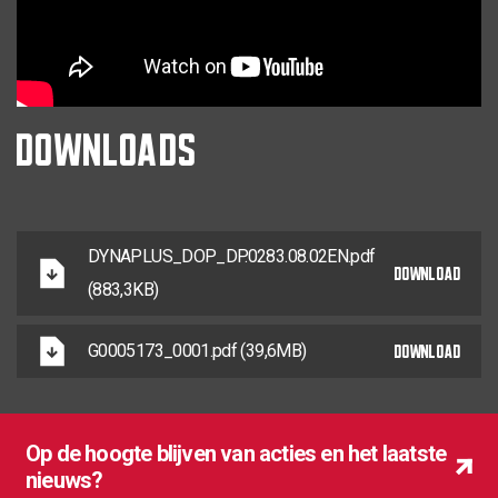
DOWNLOADS
DYNAPLUS_DOP_DP.0283.08.02EN.pdf
DOWNLOAD
(883,3KB)
DOWNLOAD
G0005173_0001.pdf (39,6MB)
Op de hoogte blijven van acties en het laatste
nieuws?