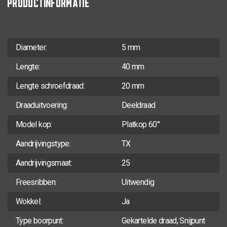
Diameter:
5 mm
Lengte:
40 mm
Lengte schroefdraad:
20 mm
Draaduitvoering:
Deeldraad
Model kop:
Platkop 60°
Aandrijvingstype:
TX
Aandrijvingsmaat:
25
Freesribben:
Uitwendig
Wokkel:
Ja
Type boorpunt:
Gekartelde draad, Snijpunt