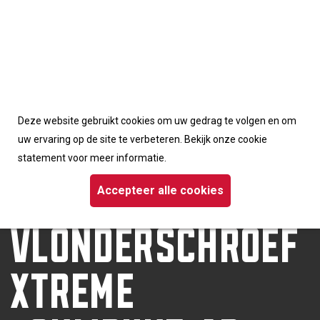
Accepteerd de cookies van deze website
Deze website gebruikt cookies om uw gedrag te volgen en om
Homepage
/
Schroeven
uw ervaring op de site te verbeteren. Bekijk onze cookie
/ Dynaplus vlonderschroef Xtreme +snijpunt AR-coating platkop TX
statement voor meer informatie.
DYNAPLUS
Accepteer alle cookies
VLONDERSCHROEF
XTREME