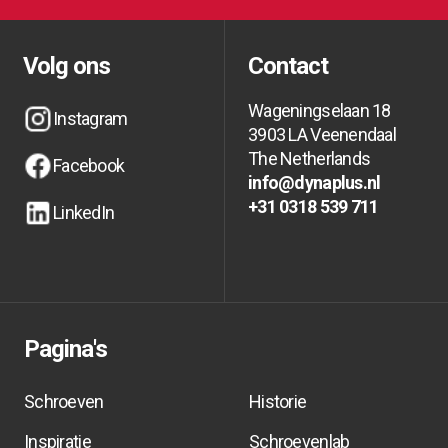
Op de hoogte blijven van acties en het laatste
Op de hoogte blijven van acties en het laatste
nieuws?
nieuws?
Volg ons
Contact
Wageningselaan 18
Instagram
3903 LA Veenendaal
Instagram
Instagram
The Netherlands
Facebook
info@dynaplus.nl
Facebook
Facebook
info@dynaplus.nl
info@dynaplus.nl
+31 0318 539 711
LinkedIn
+31 0318 539 711
+31 0318 539 711
LinkedIn
LinkedIn
Pagina's
Schroeven
Historie
Inspiratie
Schroevenlab