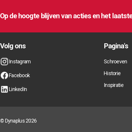
Op de hoogte blijven van acties en het laatst
Op de hoogte blijven van acties en het laatst
Op de hoogte blijven van acties en het laatst
Volg ons
Pagina's
Instagram
Schroeven
Instagram
Instagram
Schroeven
Schroeven
Historie
Facebook
Historie
Historie
Inspiratie
Facebook
Facebook
LinkedIn
Inspiratie
Inspiratie
LinkedIn
LinkedIn
© Dynaplus 2026