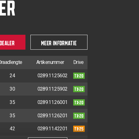
ER
 DEALER
MEER INFORMATIE
Draadlengte
Artikenummer
Drive
TX-20
24
0289.11.25602
TX-20
30
0289.11.25902
TX-20
35
0289.11.26001
TX-20
35
0289.11.26201
TX-25
42
0289.11.42201