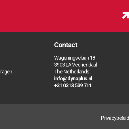
Contact
Wageningselaan 18
3903 LA Veenendaal
vragen
The Netherlands
info@dynaplus.nl
vragen
vragen
info@dynaplus.nl
info@dynaplus.nl
+31 0318 539 711
+31 0318 539 711
+31 0318 539 711
Privacybeleid