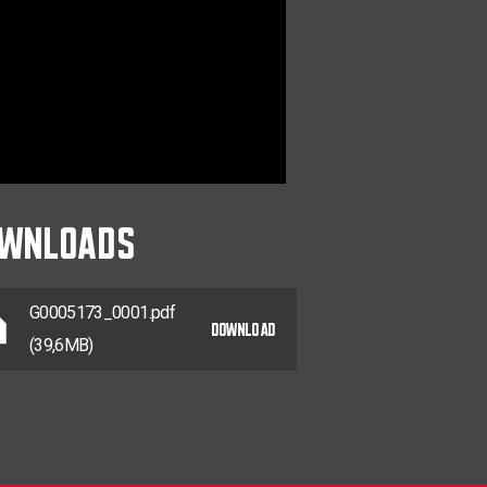
WNLOADS
G0005173_0001.pdf
DOWNLOAD
(39,6MB)