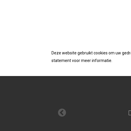
Accepteerd de cookies van deze website
Homepage
/
Schroeven
/ Dynaplus unischroef 
Deze website gebruikt cookies om uw gedrag
statement voor meer informatie.