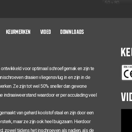
5,0 x 80
5,0 x 100
5,0 x 120
KEURMERKEN
VIDEO
DOWNLOADS
KE
 ontwikkeld voor optimaal schroefgemak en zijn te
ischroeven draaien vliegensvlug in en zijn in de
erken. Ze zijn tot wel 50% sneller dan gewone
VI
e indraaiweerstand waardoor er per acculading veel
 gemaakt van gehard koolstofstaal en zijn door een
rsterk, maar ze zijn ook heel buigzaam. Hierdoor
; zowel tijdens het inschroeven als nadien, als de