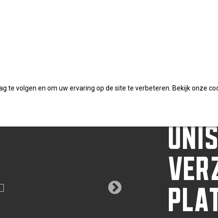
verzinkt platkop TX emmer
DYN
 te volgen en om uw ervaring op de site te verbeteren. Bekijk onze co
UNI
VER
PLA