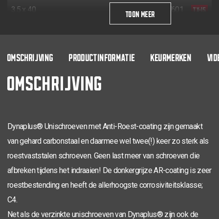
TX-15
3,5 x 40
200
0281.08.17601
TOON MEER
TX-15
3,5 x 40
24
200
0281.08.17602
TX-20
4,0 x 16
200
0281.08.24701
OMSCHRIJVING
PRODUCTINFORMATIE
KEURMERKEN
VID
OMSCHRIJVING
TX-20
4,0 x 20
200
0281.08.25001
TX-20
4,0 x 25
200
0281.08.25101
TX-20
4,0 x 30
200
0281.08.25201
Dynaplus® Unischroeven met Anti-Roest-coating zijn gemaakt
TX-20
4,0 x 30
18
200
0281.08.25202
van gehard carbonstaal en daarmee wel twee(!) keer zo sterk als
TX-20
roestvaststalen schroeven. Geen last meer van schroeven die
4,0 x 35
200
0281.08.25401
afbreken tijdens het indraaien! De donkergrijze AR-coating is zeer
TX-20
4,0 x 40
200
0281.08.25601
roestbestending en heeft de allerhoogste corrosiviteitsklasse;
TX-20
4,0 x 40
24
200
0281.08.25602
C4.
Net als de verzinkte unischroeven van Dynaplus® zijn ook de
TX-20
4,0 x 45
200
0281.08.25801