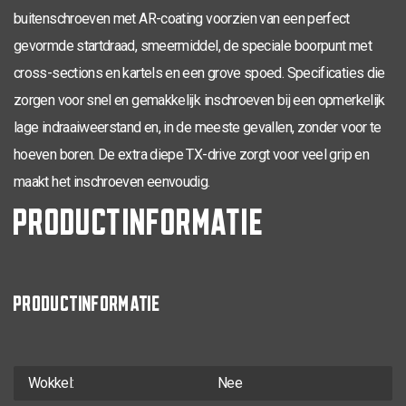
buitenschroeven met AR-coating voorzien van een perfect
TX-20
4,0 x 50
200
0281.08.25901
gevormde startdraad, smeermiddel, de speciale boorpunt met
TX-20
cross-sections en kartels en een grove spoed. Specificaties die
4,0 x 50
30
200
0281.08.25902
zorgen voor snel en gemakkelijk inschroeven bij een opmerkelijk
TX-20
4,0 x 60
35
200
0281.08.26001
lage indraaiweerstand en, in de meeste gevallen, zonder voor te
TX-20
hoeven boren. De extra diepe TX-drive zorgt voor veel grip en
4,0 x 70
42
200
0281.08.26201
maakt het inschroeven eenvoudig.
TX-25
4,5 x 20
200
0281.08.33001
PRODUCTINFORMATIE
TX-25
4,5 x 25
200
0281.08.33101
TX-25
4,5 x 30
200
0281.08.33201
PRODUCTINFORMATIE
TX-25
4,5 x 35
200
0281.08.33401
TX-25
4,5 x 40
200
0281.08.33601
TX-25
Wokkel:
Nee
4,5 x 40
24
200
0281.08.33602