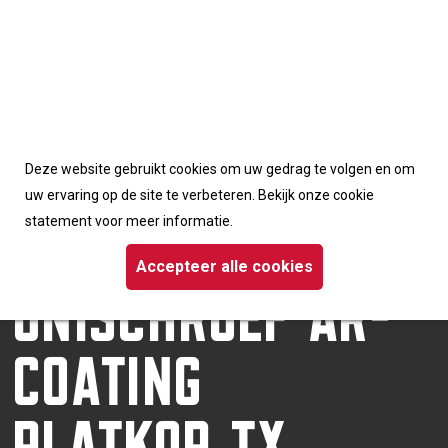
Accepteerd de cookies van deze website
Deze website gebruikt cookies om uw gedrag te volgen en om
Homepage
/
Schroeven
/ Dynaplus unischroef AR-coating platkop TX
uw ervaring op de site te verbeteren. Bekijk onze cookie
DYNAPLUS
statement voor meer informatie.
UNISCHROEF AR-
Accepteer alle cookies
COATING
PLATKOP TX