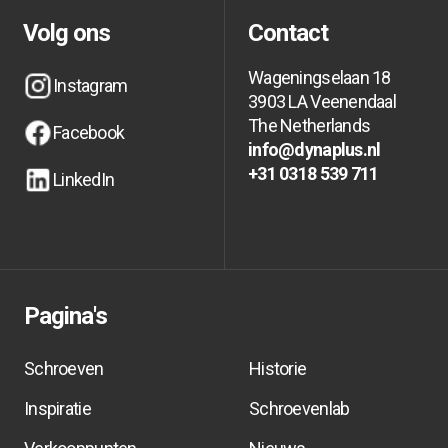
Volg ons
Contact
Wageningselaan 18
Instagram
3903 LA Veenendaal
Instagram
Instagram
The Netherlands
Facebook
info@dynaplus.nl
Facebook
Facebook
info@dynaplus.nl
info@dynaplus.nl
+31 0318 539 711
LinkedIn
+31 0318 539 711
+31 0318 539 711
LinkedIn
LinkedIn
Pagina's
Schroeven
Historie
Inspiratie
Schroevenlab