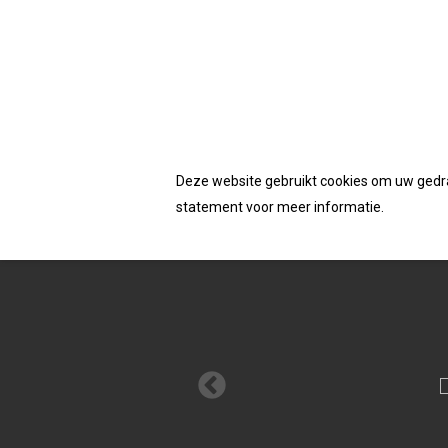
Accepteerd de cookies van deze website
Homepage
/
Schroeven
/ Dynaplus unischroef 
Deze website gebruikt cookies om uw gedrag
statement voor meer informatie.