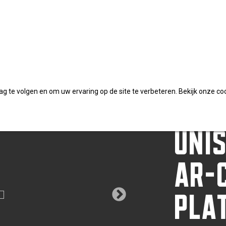
AR-coating platkop TX
DYN
 te volgen en om uw ervaring op de site te verbeteren. Bekijk onze co
UNI
AR-
PLA