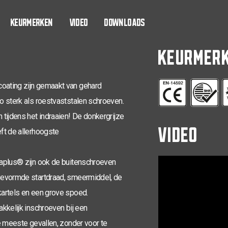
4,0 x 16
KEURMERKEN
VIDEO
DOWNLOADS
4,0 x 20
KEURMER
4,0 x 25
4,0 x 30
oating zijn gemaakt van gehard
o sterk als roestvaststalen schroeven.
4,0 x 30
tijdens het indraaien! De donkergrijze
VIDEO
4,0 x 35
ft de allerhoogste
4,0 x 40
naplus® zijn ook de buitenschroeven
4,0 x 40
gevormde startdraad, smeermiddel, de
4,0 x 45
artels en een grove spoed.
kkelijk inschroeven bij een
4,0 x 50
e meeste gevallen, zonder voor te