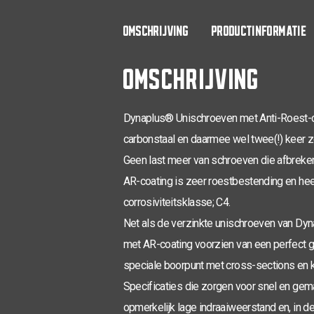
OMSCHRIJVING
PRODUCTINFORMATIE
OMSCHRIJVING
Dynaplus® Unischroeven met Anti-Roest-c
carbonstaal en daarmee wel twee(!) keer z
Geen last meer van schroeven die afbreken 
AR-coating is zeer roestbestending en hee
corrosiviteitsklasse; C4.
Net als de verzinkte unischroeven van Dy
met AR-coating voorzien van een perfect 
speciale boorpunt met cross-sections en k
Specificaties die zorgen voor snel en gema
opmerkelijk lage indraaiweerstand en, in d