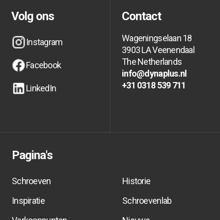
Volg ons
Contact
Wageningselaan 18
Instagram
3903 LA Veenendaal
Instagram
Instagram
The Netherlands
Facebook
info@dynaplus.nl
Facebook
Facebook
info@dynaplus.nl
info@dynaplus.nl
+31 0318 539 711
LinkedIn
+31 0318 539 711
+31 0318 539 711
LinkedIn
LinkedIn
Pagina's
Schroeven
Historie
Inspiratie
Schroevenlab