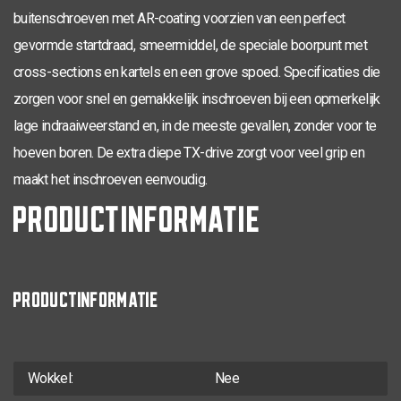
buitenschroeven met AR-coating voorzien van een perfect
TX-20
4,0 x 50
200
0281.08.25901
gevormde startdraad, smeermiddel, de speciale boorpunt met
TX-20
cross-sections en kartels en een grove spoed. Specificaties die
4,0 x 50
30
200
0281.08.25902
zorgen voor snel en gemakkelijk inschroeven bij een opmerkelijk
TX-20
4,0 x 60
35
200
0281.08.26001
lage indraaiweerstand en, in de meeste gevallen, zonder voor te
TX-20
hoeven boren. De extra diepe TX-drive zorgt voor veel grip en
4,0 x 70
42
200
0281.08.26201
maakt het inschroeven eenvoudig.
TX-25
4,5 x 20
200
0281.08.33001
PRODUCTINFORMATIE
TX-25
4,5 x 25
200
0281.08.33101
TX-25
4,5 x 30
200
0281.08.33201
PRODUCTINFORMATIE
TX-25
4,5 x 35
200
0281.08.33401
TX-25
4,5 x 40
200
0281.08.33601
TX-25
Wokkel:
Nee
4,5 x 40
24
200
0281.08.33602