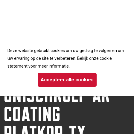
Accepteerd de cookies van deze website
Deze website gebruikt cookies om uw gedrag te volgen en om
Homepage
/
Schroeven
/ Dynaplus unischroef AR-coating platkop TX
uw ervaring op de site te verbeteren. Bekijk onze cookie
DYNAPLUS
statement voor meer informatie.
UNISCHROEF AR-
Accepteer alle cookies
COATING
PLATKOP TX