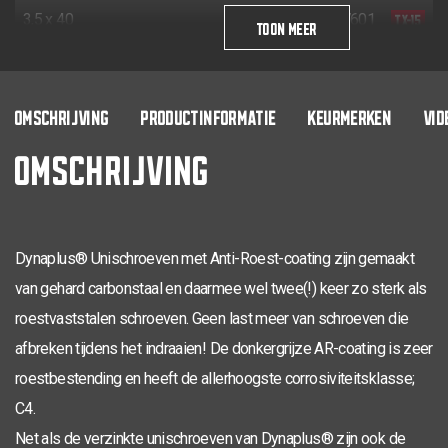
TX-15
3,5 x 40
200
0281.08.17601
TOON MEER
TX-15
3,5 x 40
24
200
0281.08.17602
TX-20
4,0 x 16
200
0281.08.24701
OMSCHRIJVING
PRODUCTINFORMATIE
KEURMERKEN
VID
OMSCHRIJVING
TX-20
4,0 x 20
200
0281.08.25001
TX-20
4,0 x 25
200
0281.08.25101
TX-20
4,0 x 30
200
0281.08.25201
Dynaplus® Unischroeven met Anti-Roest-coating zijn gemaakt
TX-20
4,0 x 30
18
200
0281.08.25202
van gehard carbonstaal en daarmee wel twee(!) keer zo sterk als
TX-20
roestvaststalen schroeven. Geen last meer van schroeven die
4,0 x 35
200
0281.08.25401
afbreken tijdens het indraaien! De donkergrijze AR-coating is zeer
TX-20
4,0 x 40
200
0281.08.25601
roestbestending en heeft de allerhoogste corrosiviteitsklasse;
TX-20
4,0 x 40
24
200
0281.08.25602
C4.
Net als de verzinkte unischroeven van Dynaplus® zijn ook de
TX-20
4,0 x 45
200
0281.08.25801