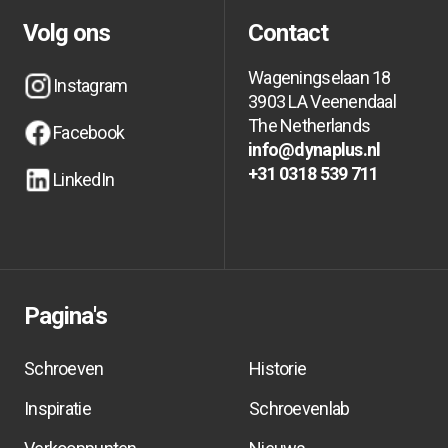
Volg ons
Contact
Wageningselaan 18
Instagram
3903 LA Veenendaal
Instagram
Instagram
The Netherlands
Facebook
info@dynaplus.nl
Facebook
Facebook
info@dynaplus.nl
info@dynaplus.nl
+31 0318 539 711
LinkedIn
+31 0318 539 711
+31 0318 539 711
LinkedIn
LinkedIn
Pagina's
Schroeven
Historie
Inspiratie
Schroevenlab