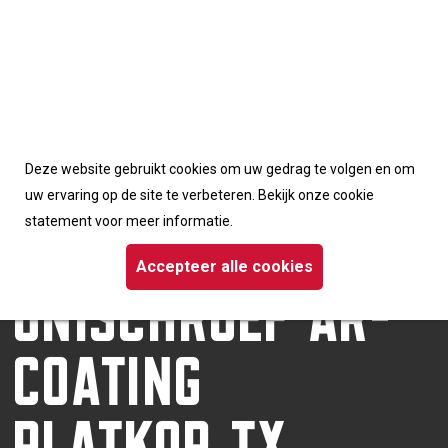
Accepteerd de cookies van deze website
Deze website gebruikt cookies om uw gedrag te volgen en om
Homepage
/
Schroeven
/ Dynaplus unischroef AR-coating platkop TX
uw ervaring op de site te verbeteren. Bekijk onze cookie
DYNAPLUS
statement voor meer informatie.
UNISCHROEF AR-
Accepteer alle cookies
COATING
PLATKOP TX