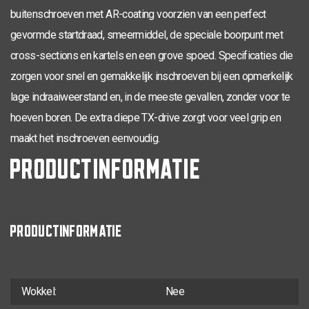
buitenschroeven met AR-coating voorzien van een perfect
TX-20
4,0 x 50
200
0281.08.25901
gevormde startdraad, smeermiddel, de speciale boorpunt met
TX-20
cross-sections en kartels en een grove spoed. Specificaties die
4,0 x 50
30
200
0281.08.25902
zorgen voor snel en gemakkelijk inschroeven bij een opmerkelijk
TX-20
4,0 x 60
35
200
0281.08.26001
lage indraaiweerstand en, in de meeste gevallen, zonder voor te
TX-20
hoeven boren. De extra diepe TX-drive zorgt voor veel grip en
4,0 x 70
42
200
0281.08.26201
maakt het inschroeven eenvoudig.
TX-25
4,5 x 20
200
0281.08.33001
PRODUCTINFORMATIE
TX-25
4,5 x 25
200
0281.08.33101
TX-25
4,5 x 30
200
0281.08.33201
PRODUCTINFORMATIE
TX-25
4,5 x 35
200
0281.08.33401
TX-25
4,5 x 40
200
0281.08.33601
TX-25
Wokkel:
Nee
4,5 x 40
24
200
0281.08.33602