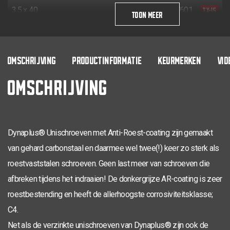
TX-15
3,5 x 40
200
0281.08.17601
TOON MEER
TX-15
3,5 x 40
24
200
0281.08.17602
TX-20
4,0 x 16
200
0281.08.24701
OMSCHRIJVING
PRODUCTINFORMATIE
KEURMERKEN
VID
OMSCHRIJVING
TX-20
4,0 x 20
200
0281.08.25001
TX-20
4,0 x 25
200
0281.08.25101
TX-20
4,0 x 30
200
0281.08.25201
Dynaplus® Unischroeven met Anti-Roest-coating zijn gemaakt
TX-20
4,0 x 30
18
200
0281.08.25202
van gehard carbonstaal en daarmee wel twee(!) keer zo sterk als
TX-20
roestvaststalen schroeven. Geen last meer van schroeven die
4,0 x 35
200
0281.08.25401
afbreken tijdens het indraaien! De donkergrijze AR-coating is zeer
TX-20
4,0 x 40
200
0281.08.25601
roestbestending en heeft de allerhoogste corrosiviteitsklasse;
TX-20
4,0 x 40
24
200
0281.08.25602
C4.
Net als de verzinkte unischroeven van Dynaplus® zijn ook de
TX-20
4,0 x 45
200
0281.08.25801