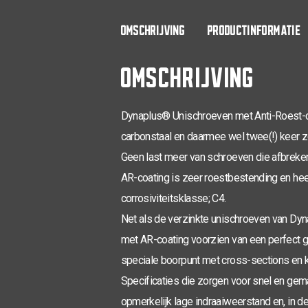
OMSCHRIJVING
PRODUCTINFORMATIE
OMSCHRIJVING
Dynaplus® Unischroeven met Anti-Roest-c
carbonstaal en daarmee wel twee(!) keer z
Geen last meer van schroeven die afbreken 
AR-coating is zeer roestbestending en hee
corrosiviteitsklasse; C4.
Net als de verzinkte unischroeven van Dy
met AR-coating voorzien van een perfect 
speciale boorpunt met cross-sections en k
Specificaties die zorgen voor snel en gema
opmerkelijk lage indraaiweerstand en, in d