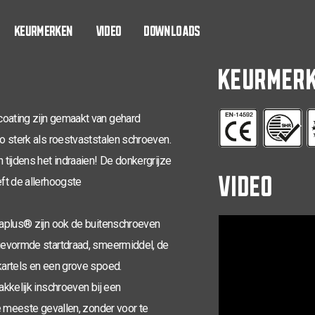
4,0 x 16
KEURMERKEN
VIDEO
DOWNLOADS
4,0 x 20
KEURMER
4,0 x 25
4,0 x 30
oating zijn gemaakt van gehard
o sterk als roestvaststalen schroeven.
4,0 x 30
tijdens het indraaien! De donkergrijze
VIDEO
4,0 x 35
ft de allerhoogste
4,0 x 40
naplus® zijn ook de buitenschroeven
4,0 x 40
gevormde startdraad, smeermiddel, de
4,0 x 45
artels en een grove spoed.
kkelijk inschroeven bij een
4,0 x 50
e meeste gevallen, zonder voor te