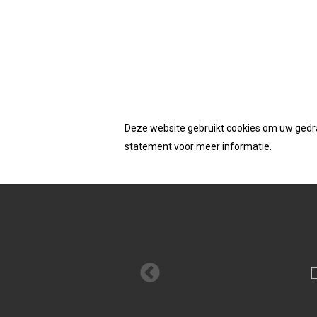
Accepteerd de cookies van deze website
Homepage
/
Schroeven
/ Dynaplus unischroef 
Deze website gebruikt cookies om uw gedrag
statement voor meer informatie.