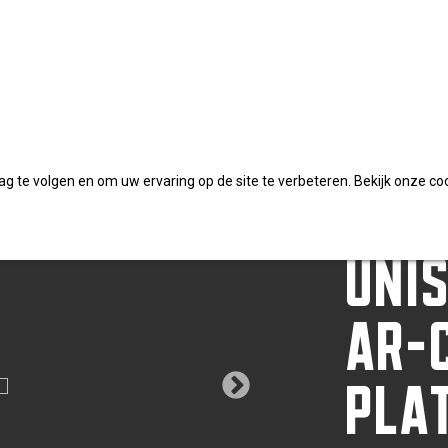
AR-coating platkop TX
DYN
 te volgen en om uw ervaring op de site te verbeteren. Bekijk onze co
UNI
AR-
PLA