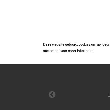
Accepteerd de cookies van deze website
Homepage
/
Schroeven
/ Dynaplus unischroef 
Deze website gebruikt cookies om uw gedrag
statement voor meer informatie.