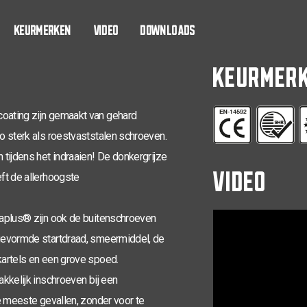
4,0 x 16
KEURMERKEN
VIDEO
DOWNLOADS
4,0 x 20
KEURMER
4,0 x 25
4,0 x 30
oating zijn gemaakt van gehard
o sterk als roestvaststalen schroeven.
4,0 x 30
tijdens het indraaien! De donkergrijze
VIDEO
4,0 x 35
ft de allerhoogste
4,0 x 40
naplus® zijn ook de buitenschroeven
4,0 x 40
gevormde startdraad, smeermiddel, de
4,0 x 45
artels en een grove spoed.
kkelijk inschroeven bij een
4,0 x 50
e meeste gevallen, zonder voor te