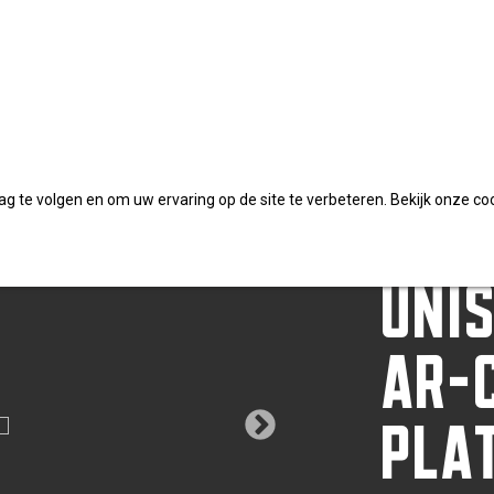
AR-coating platkop TX
DYN
 te volgen en om uw ervaring op de site te verbeteren. Bekijk onze co
UNI
AR-
PLA