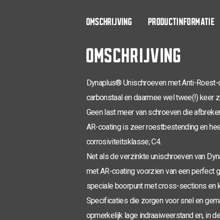
OMSCHRIJVING
PRODUCTINFORMATIE
OMSCHRIJVING
Dynaplus® Unischroeven met Anti-Roest-c
carbonstaal en daarmee wel twee(!) keer z
Geen last meer van schroeven die afbreken 
AR-coating is zeer roestbestending en hee
corrosiviteitsklasse; C4.
Net als de verzinkte unischroeven van Dy
met AR-coating voorzien van een perfect 
speciale boorpunt met cross-sections en k
Specificaties die zorgen voor snel en gema
opmerkelijk lage indraaiweerstand en, in d