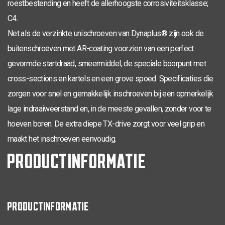
roestbestending en heeft de allerhoogste corrosiviteitsklasse;
TX-20
4,0 x 40
24
200
0281.08.25602
C4.
Net als de verzinkte unischroeven van Dynaplus® zijn ook de
TX-20
4,0 x 45
200
0281.08.25801
buitenschroeven met AR-coating voorzien van een perfect
TX-20
4,0 x 50
200
0281.08.25901
gevormde startdraad, smeermiddel, de speciale boorpunt met
TX-20
cross-sections en kartels en een grove spoed. Specificaties die
4,0 x 50
30
200
0281.08.25902
zorgen voor snel en gemakkelijk inschroeven bij een opmerkelijk
TX-20
4,0 x 60
35
200
0281.08.26001
lage indraaiweerstand en, in de meeste gevallen, zonder voor te
TX-20
hoeven boren. De extra diepe TX-drive zorgt voor veel grip en
4,0 x 70
42
200
0281.08.26201
maakt het inschroeven eenvoudig.
TX-25
4,5 x 20
200
0281.08.33001
PRODUCTINFORMATIE
TX-25
4,5 x 25
200
0281.08.33101
TX-25
4,5 x 30
200
0281.08.33201
PRODUCTINFORMATIE
TX-25
4,5 x 35
200
0281.08.33401