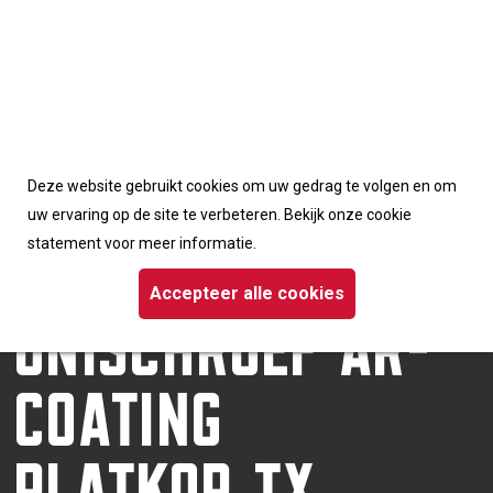
Accepteerd de cookies van deze website
Deze website gebruikt cookies om uw gedrag te volgen en om
Homepage
/
Schroeven
/ Dynaplus unischroef AR-coating platkop TX
uw ervaring op de site te verbeteren. Bekijk onze cookie
DYNAPLUS
statement voor meer informatie.
UNISCHROEF AR-
Accepteer alle cookies
COATING
PLATKOP TX