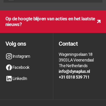
Op de hoogte blijven van acties en het laatste
nieuws?
Op de hoogte blijven van acties en het laatste
Op de hoogte blijven van acties en het laatste
nieuws?
nieuws?
Volg ons
Contact
Wageningselaan 18
Instagram
3903 LA Veenendaal
Instagram
Instagram
The Netherlands
Facebook
info@dynaplus.nl
Facebook
Facebook
info@dynaplus.nl
info@dynaplus.nl
+31 0318 539 711
LinkedIn
+31 0318 539 711
+31 0318 539 711
LinkedIn
LinkedIn