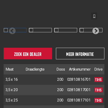
ZOEK EEN DEALER
MEER INFORMATIE
Maat
Draadlengte
Doos
Artikenummer
Drive
TX-15
3,5 x 16
200
0281.08.16701
TX-15
3,5 x 20
200
0281.08.17001
TX-15
3,5 x 25
200
0281.08.17101