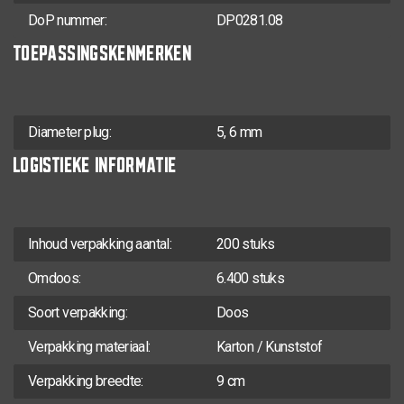
TX-25
5,0 x 120
70
200
0281.08.42801
DoP nummer:
DP0281.08
TOEPASSINGSKENMERKEN
Diameter plug:
5, 6 mm
LOGISTIEKE INFORMATIE
Inhoud verpakking aantal:
200 stuks
Omdoos:
6.400 stuks
Soort verpakking:
Doos
Verpakking materiaal:
Karton / Kunststof
Verpakking breedte:
9 cm