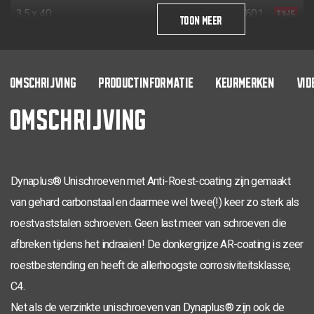
TX-15
3,5 x 40
200
0281.08.17601
TOON MEER
TX-15
3,5 x 40
24
200
0281.08.17602
TX-20
4,0 x 16
200
0281.08.24701
OMSCHRIJVING
PRODUCTINFORMATIE
KEURMERKEN
VID
OMSCHRIJVING
TX-20
4,0 x 20
200
0281.08.25001
TX-20
4,0 x 25
200
0281.08.25101
TX-20
4,0 x 30
200
0281.08.25201
Dynaplus® Unischroeven met Anti-Roest-coating zijn gemaakt
TX-20
4,0 x 30
18
200
0281.08.25202
van gehard carbonstaal en daarmee wel twee(!) keer zo sterk als
TX-20
roestvaststalen schroeven. Geen last meer van schroeven die
4,0 x 35
200
0281.08.25401
afbreken tijdens het indraaien! De donkergrijze AR-coating is zeer
TX-20
4,0 x 40
200
0281.08.25601
roestbestending en heeft de allerhoogste corrosiviteitsklasse;
TX-20
4,0 x 40
24
200
0281.08.25602
C4.
Net als de verzinkte unischroeven van Dynaplus® zijn ook de
TX-20
4,0 x 45
200
0281.08.25801