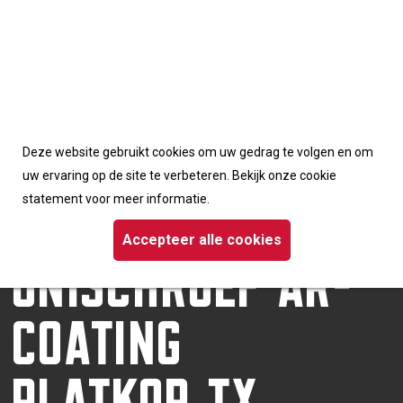
Accepteerd de cookies van deze website
Deze website gebruikt cookies om uw gedrag te volgen en om
Homepage
/
Schroeven
/ Dynaplus unischroef AR-coating platkop TX
uw ervaring op de site te verbeteren. Bekijk onze cookie
DYNAPLUS
statement voor meer informatie.
UNISCHROEF AR-
Accepteer alle cookies
COATING
PLATKOP TX