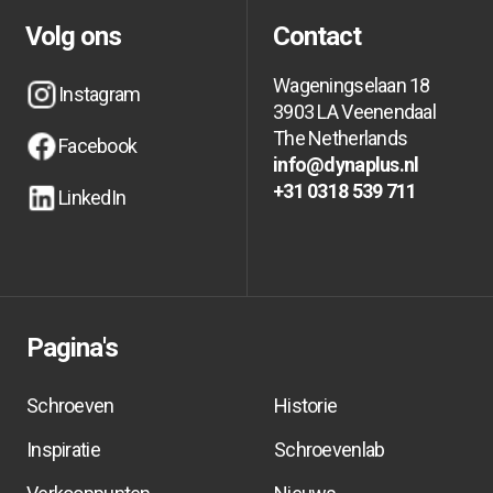
Volg ons
Contact
Wageningselaan 18
Instagram
3903 LA Veenendaal
Instagram
Instagram
The Netherlands
Facebook
info@dynaplus.nl
Facebook
Facebook
info@dynaplus.nl
info@dynaplus.nl
+31 0318 539 711
LinkedIn
+31 0318 539 711
+31 0318 539 711
LinkedIn
LinkedIn
Pagina's
Schroeven
Historie
Inspiratie
Schroevenlab