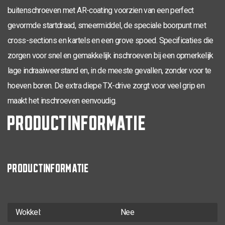
buitenschroeven met AR-coating voorzien van een perfect
TX-20
4,0 x 50
200
0281.08.25901
gevormde startdraad, smeermiddel, de speciale boorpunt met
TX-20
cross-sections en kartels en een grove spoed. Specificaties die
4,0 x 50
30
200
0281.08.25902
zorgen voor snel en gemakkelijk inschroeven bij een opmerkelijk
TX-20
4,0 x 60
35
200
0281.08.26001
lage indraaiweerstand en, in de meeste gevallen, zonder voor te
TX-20
hoeven boren. De extra diepe TX-drive zorgt voor veel grip en
4,0 x 70
42
200
0281.08.26201
maakt het inschroeven eenvoudig.
TX-25
4,5 x 20
200
0281.08.33001
PRODUCTINFORMATIE
TX-25
4,5 x 25
200
0281.08.33101
TX-25
4,5 x 30
200
0281.08.33201
PRODUCTINFORMATIE
TX-25
4,5 x 35
200
0281.08.33401
TX-25
4,5 x 40
200
0281.08.33601
TX-25
Wokkel:
Nee
4,5 x 40
24
200
0281.08.33602