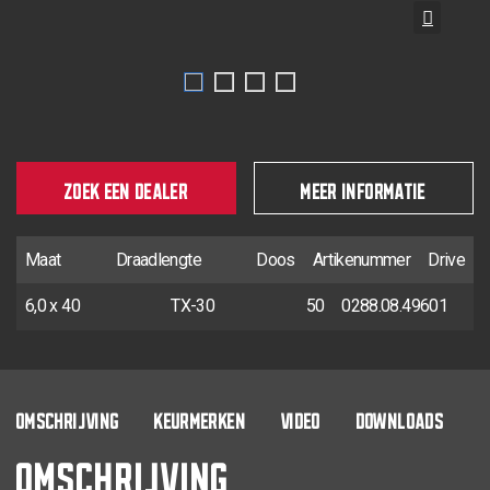
ZOEK EEN DEALER
MEER INFORMATIE
Maat
Draadlengte
Doos
Artikenummer
Drive
6,0 x 40
TX-30
50
0288.08.49601
OMSCHRIJVING
KEURMERKEN
VIDEO
DOWNLOADS
OMSCHRIJVING