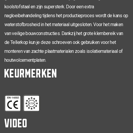
TX-30
koolstofstaal en zijn supersterk. Door een extra
6,0 x 260
100
50
0286.01.54001
nagloeibehandeling tijdens het productieproces wordt de kans op
TX-30
6,0 x 280
100
50
0286.01.55001
waterstofbrosheid in het materiaal uitgesloten. Voor het maken
TX-40
8,0 x 40
100
0286.01.61601
van veilige bouwconstructies. Dankzij het grote klembereik van
de Tellerkop kun je deze schroeven ook gebruiken voor het
TX-40
8,0 x 50
100
0286.01.61901
monteren van zachte plaatmaterialen zoals isolatiemateriaal of
TX-40
8,0 x 60
100
0286.01.62001
houtwolcementplaten.
KEURMERKEN
TX-40
8,0 x 80
42
50
0286.01.62401
TX-40
8,0 x 100
55
50
0286.01.62601
TX-40
8,0 x 120
70
50
0286.01.62801
TX-40
8,0 x 140
70
50
0286.01.63001
VIDEO
TX-40
8,0 x 160
80
50
0286.01.63201