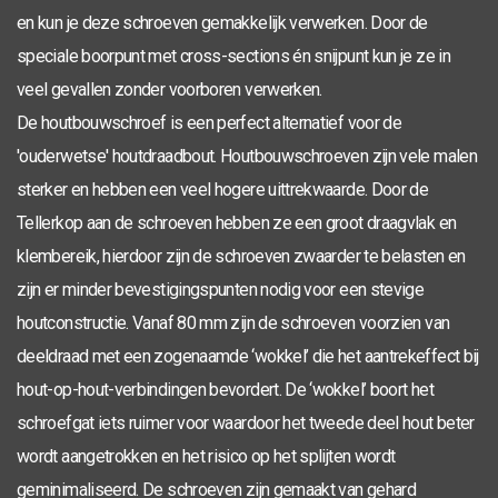
TX-30
6,0 x 50
100
0286.01.49901
en kun je deze schroeven gemakkelijk verwerken. Door de
TX-30
6,0 x 60
100
0286.01.50001
speciale boorpunt met cross-sections én snijpunt kun je ze in
veel gevallen zonder voorboren verwerken.
TX-30
6,0 x 80
42
50
0286.01.50401
De houtbouwschroef is een perfect alternatief voor de
TX-30
6,0 x 100
55
50
0286.01.50601
'ouderwetse' houtdraadbout. Houtbouwschroeven zijn vele malen
TX-30
sterker en hebben een veel hogere uittrekwaarde. Door de
6,0 x 120
70
50
0286.01.50801
Tellerkop aan de schroeven hebben ze een groot draagvlak en
TX-30
6,0 x 140
70
50
0286.01.51001
klembereik, hierdoor zijn de schroeven zwaarder te belasten en
TX-30
zijn er minder bevestigingspunten nodig voor een stevige
6,0 x 160
80
50
0286.01.51201
houtconstructie. Vanaf 80 mm zijn de schroeven voorzien van
TX-30
6,0 x 180
80
50
0286.01.51301
deeldraad met een zogenaamde ‘wokkel’ die het aantrekeffect bij
TX-30
6,0 x 200
80
50
0286.01.51401
hout-op-hout-verbindingen bevordert. De ‘wokkel’ boort het
schroefgat iets ruimer voor waardoor het tweede deel hout beter
TX-30
6,0 x 220
100
50
0286.01.52001
wordt aangetrokken en het risico op het splijten wordt
TX-30
6,0 x 240
100
50
0286.01.53001
geminimaliseerd. De schroeven zijn gemaakt van gehard