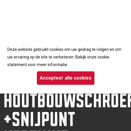
Accepteerd de cookies van deze website
Deze website gebruikt cookies om uw gedrag te volgen en om
Homepage
/
Schroeven
uw ervaring op de site te verbeteren. Bekijk onze cookie
/ Dynaplus houtbouwschroef +snijpunt verzinkt tellerkop TX
statement voor meer informatie.
DYNAPLUS
Accepteer alle cookies
HOUTBOUWSCHROE
+SNIJPUNT