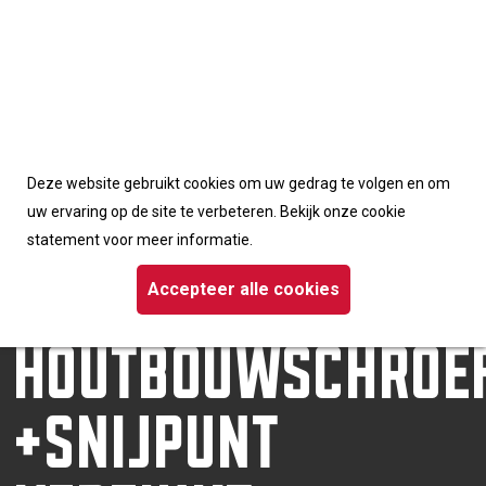
Accepteerd de cookies van deze website
Deze website gebruikt cookies om uw gedrag te volgen en om
Homepage
/
Schroeven
uw ervaring op de site te verbeteren. Bekijk onze cookie
/ Dynaplus houtbouwschroef +snijpunt verzinkt tellerkop TX
statement voor meer informatie.
DYNAPLUS
Accepteer alle cookies
HOUTBOUWSCHROE
+SNIJPUNT