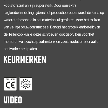
TX-30
koolstofstaal en zijn supersterk. Door een extra
6,0 x 260
100
50
0286.01.54001
nagloeibehandeling tijdens het productieproces wordt de kans op
TX-30
6,0 x 280
100
50
0286.01.55001
waterstofbrosheid in het materiaal uitgesloten. Voor het maken
TX-40
8,0 x 40
100
0286.01.61601
van veilige bouwconstructies. Dankzij het grote klembereik van
de Tellerkop kun je deze schroeven ook gebruiken voor het
TX-40
8,0 x 50
100
0286.01.61901
monteren van zachte plaatmaterialen zoals isolatiemateriaal of
TX-40
8,0 x 60
100
0286.01.62001
houtwolcementplaten.
KEURMERKEN
TX-40
8,0 x 80
42
50
0286.01.62401
TX-40
8,0 x 100
55
50
0286.01.62601
TX-40
8,0 x 120
70
50
0286.01.62801
TX-40
8,0 x 140
70
50
0286.01.63001
VIDEO
TX-40
8,0 x 160
80
50
0286.01.63201