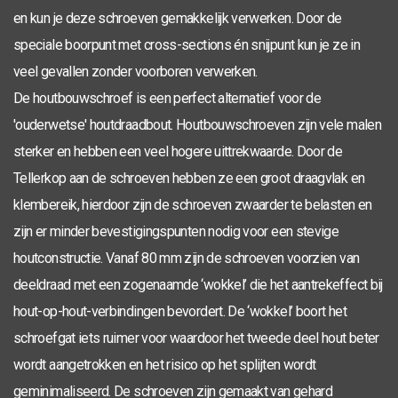
TX-30
6,0 x 50
100
0286.01.49901
en kun je deze schroeven gemakkelijk verwerken. Door de
TX-30
6,0 x 60
100
0286.01.50001
speciale boorpunt met cross-sections én snijpunt kun je ze in
veel gevallen zonder voorboren verwerken.
TX-30
6,0 x 80
42
50
0286.01.50401
De houtbouwschroef is een perfect alternatief voor de
TX-30
6,0 x 100
55
50
0286.01.50601
'ouderwetse' houtdraadbout. Houtbouwschroeven zijn vele malen
TX-30
sterker en hebben een veel hogere uittrekwaarde. Door de
6,0 x 120
70
50
0286.01.50801
Tellerkop aan de schroeven hebben ze een groot draagvlak en
TX-30
6,0 x 140
70
50
0286.01.51001
klembereik, hierdoor zijn de schroeven zwaarder te belasten en
TX-30
zijn er minder bevestigingspunten nodig voor een stevige
6,0 x 160
80
50
0286.01.51201
houtconstructie. Vanaf 80 mm zijn de schroeven voorzien van
TX-30
6,0 x 180
80
50
0286.01.51301
deeldraad met een zogenaamde ‘wokkel’ die het aantrekeffect bij
TX-30
6,0 x 200
80
50
0286.01.51401
hout-op-hout-verbindingen bevordert. De ‘wokkel’ boort het
schroefgat iets ruimer voor waardoor het tweede deel hout beter
TX-30
6,0 x 220
100
50
0286.01.52001
wordt aangetrokken en het risico op het splijten wordt
TX-30
6,0 x 240
100
50
0286.01.53001
geminimaliseerd. De schroeven zijn gemaakt van gehard