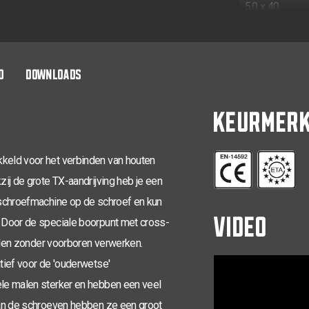
5,0 x 40
5,0 x 50
5,0 x 60
O
DOWNLOADS
5,0 x 70
KEURMER
5,0 x 80
5,0 x 100
eld voor het verbinden van houten
ij de grote TX-aandrijving heb je een
6,0 x 30
)schroefmachine op de schroef en kun
VIDEO
6,0 x 40
 Door de speciale boorpunt met cross-
6,0 x 50
allen zonder voorboren verwerken.
tief voor de 'ouderwetse'
6,0 x 60
le malen sterker en hebben een veel
6,0 x 80
aan de schroeven hebben ze een groot