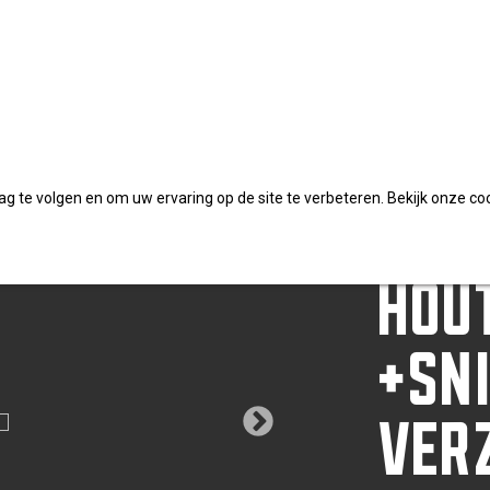
roef +snijpunt verzinkt tellerkop TX
DYN
 te volgen en om uw ervaring op de site te verbeteren. Bekijk onze co
HOU
+SN
VER