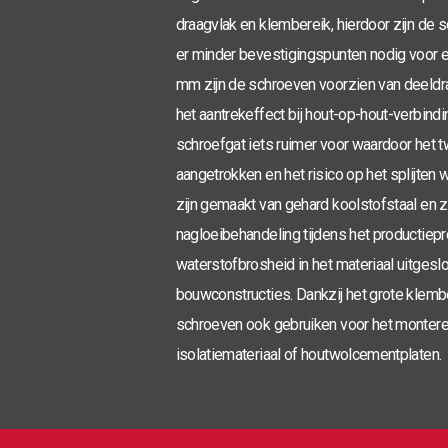
draagvlak en klembereik, hierdoor zijn de 
er minder bevestigingspunten nodig voor e
mm zijn de schroeven voorzien van deeld
het aantrekeffect bij hout-op-hout-verbindi
schroefgat iets ruimer voor waardoor het 
aangetrokken en het risico op het splijte
zijn gemaakt van gehard koolstofstaal en z
nagloeibehandeling tijdens het productiep
waterstofbrosheid in het materiaal uitgesl
bouwconstructies. Dankzij het grote klemb
schroeven ook gebruiken voor het montere
isolatiemateriaal of houtwolcementplaten.