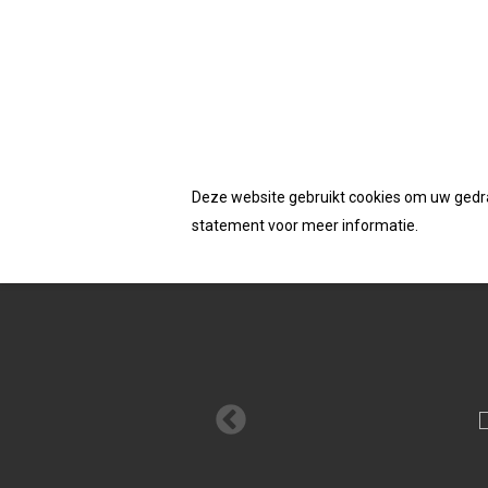
Accepteerd de cookies van deze website
Homepage
/
Schroeven
/ Dynaplus houtbouwsch
Deze website gebruikt cookies om uw gedrag
statement voor meer informatie.