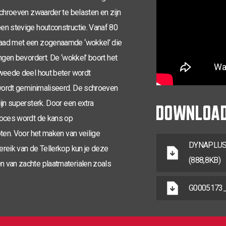
schroeven zwaarder te belasten en zijn
6,0 x 100
en stevige houtconstructie. Vanaf 80
6,0 x 120
raad met een zogenaamde ‘wokkel’ die
ngen bevordert. De ‘wokkel’ boort het
6,0 x 140
tweede deel hout beter wordt
6,0 x 160
n wordt geminimaliseerd. De schroeven
DOWNLOA
6,0 x 180
ijn supersterk. Door een extra
roces wordt de kans op
6,0 x 200
oten. Voor het maken van veilige
DYNAPLUS_
6,0 x 220
ereik van de Tellerkop kun je deze
(888,8KB)
n van zachte plaatmaterialen zoals
6,0 x 240
G0005173_
6,0 x 260
6,0 x 280