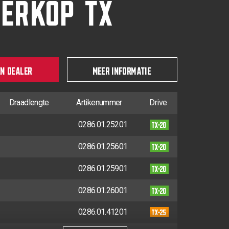
LERKOP TX
EN DEALER
MEER INFORMATIE
Draadlengte
Artikenummer
Drive
TX-20
0286.01.25201
TX-20
0286.01.25601
TX-20
0286.01.25901
TX-20
0286.01.26001
TX-25
0286.01.41201