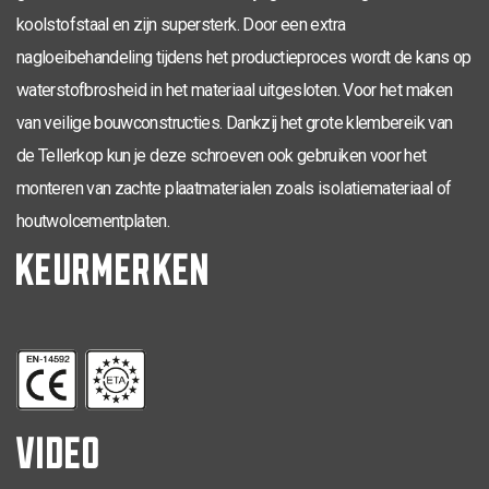
TX-30
koolstofstaal en zijn supersterk. Door een extra
6,0 x 260
100
50
0286.01.54001
nagloeibehandeling tijdens het productieproces wordt de kans op
TX-30
6,0 x 280
100
50
0286.01.55001
waterstofbrosheid in het materiaal uitgesloten. Voor het maken
TX-40
8,0 x 40
100
0286.01.61601
van veilige bouwconstructies. Dankzij het grote klembereik van
de Tellerkop kun je deze schroeven ook gebruiken voor het
TX-40
8,0 x 50
100
0286.01.61901
monteren van zachte plaatmaterialen zoals isolatiemateriaal of
TX-40
8,0 x 60
100
0286.01.62001
houtwolcementplaten.
KEURMERKEN
TX-40
8,0 x 80
42
50
0286.01.62401
TX-40
8,0 x 100
55
50
0286.01.62601
TX-40
8,0 x 120
70
50
0286.01.62801
TX-40
8,0 x 140
70
50
0286.01.63001
VIDEO
TX-40
8,0 x 160
80
50
0286.01.63201