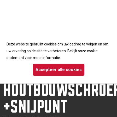
Accepteerd de cookies van deze website
Deze website gebruikt cookies om uw gedrag te volgen en om
Homepage
/
Schroeven
uw ervaring op de site te verbeteren. Bekijk onze cookie
/ Dynaplus houtbouwschroef +snijpunt verzinkt tellerkop TX
statement voor meer informatie.
DYNAPLUS
Accepteer alle cookies
HOUTBOUWSCHROE
+SNIJPUNT