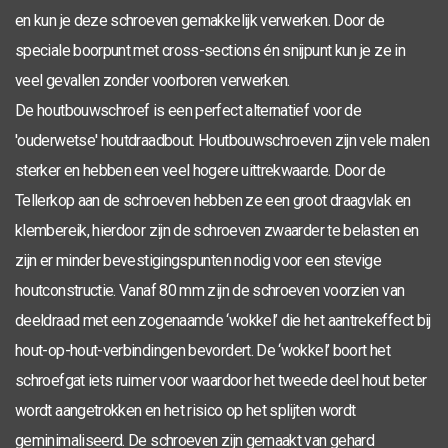
TX-30
6,0 x 50
100
0286.01.49901
en kun je deze schroeven gemakkelijk verwerken. Door de
TX-30
6,0 x 60
100
0286.01.50001
speciale boorpunt met cross-sections én snijpunt kun je ze in
veel gevallen zonder voorboren verwerken.
TX-30
6,0 x 80
42
50
0286.01.50401
De houtbouwschroef is een perfect alternatief voor de
TX-30
6,0 x 100
55
50
0286.01.50601
'ouderwetse' houtdraadbout. Houtbouwschroeven zijn vele malen
TX-30
sterker en hebben een veel hogere uittrekwaarde. Door de
6,0 x 120
70
50
0286.01.50801
Tellerkop aan de schroeven hebben ze een groot draagvlak en
TX-30
6,0 x 140
70
50
0286.01.51001
klembereik, hierdoor zijn de schroeven zwaarder te belasten en
TX-30
zijn er minder bevestigingspunten nodig voor een stevige
6,0 x 160
80
50
0286.01.51201
houtconstructie. Vanaf 80 mm zijn de schroeven voorzien van
TX-30
6,0 x 180
80
50
0286.01.51301
deeldraad met een zogenaamde ‘wokkel’ die het aantrekeffect bij
TX-30
6,0 x 200
80
50
0286.01.51401
hout-op-hout-verbindingen bevordert. De ‘wokkel’ boort het
schroefgat iets ruimer voor waardoor het tweede deel hout beter
TX-30
6,0 x 220
100
50
0286.01.52001
wordt aangetrokken en het risico op het splijten wordt
TX-30
6,0 x 240
100
50
0286.01.53001
geminimaliseerd. De schroeven zijn gemaakt van gehard