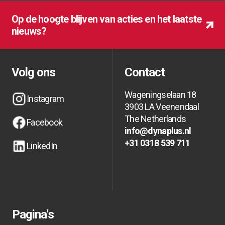
Op de hoogte blijven van acties en het laatste
nieuws?
Op de hoogte blijven van acties en het laatste
Op de hoogte blijven van acties en het laatste
nieuws?
nieuws?
Volg ons
Contact
Wageningselaan 18
Instagram
3903 LA Veenendaal
Instagram
Instagram
The Netherlands
Facebook
info@dynaplus.nl
Facebook
Facebook
info@dynaplus.nl
info@dynaplus.nl
+31 0318 539 711
LinkedIn
+31 0318 539 711
+31 0318 539 711
LinkedIn
LinkedIn
Pagina's