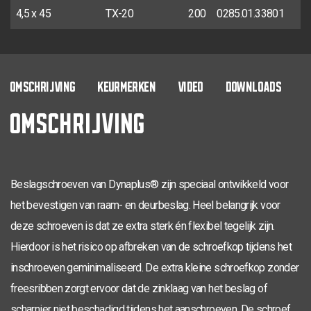
4,5 x 45
TX-20
200
0285.01.33801
OMSCHRIJVING
KEURMERKEN
VIDEO
DOWNLOADS
OMSCHRIJVING
Beslagschroeven van Dynaplus® zijn speciaal ontwikkeld voor
het bevestigen van raam- en deurbeslag. Heel belangrijk voor
deze schroeven is dat ze extra sterk én flexibel tegelijk zijn.
Hierdoor is het risico op afbreken van de schroefkop tijdens het
inschroeven geminimaliseerd. De extra kleine schroefkop zonder
freesribben zorgt ervoor dat de zinklaag van het beslag of
scharnier niet beschadigd tijdens het aanschroeven. De schroef