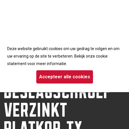
Accepteerd de cookies van deze website
Deze website gebruikt cookies om uw gedrag te volgen en om
Homepage
/
Schroeven
/ Dynaplus beslagschroef verzinkt platkop TX
uw ervaring op de site te verbeteren. Bekijk onze cookie
DYNAPLUS
statement voor meer informatie.
BESLAGSCHROEF
Accepteer alle cookies
VERZINKT
PLATKOP TX