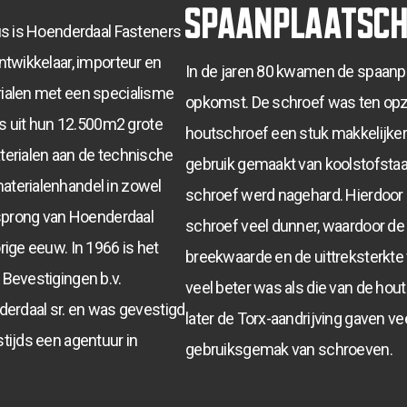
spaanplaatsch
us is Hoenderdaal Fasteners
ntwikkelaar, importeur en
In de jaren 80 kwamen de spaanp
ialen met een specialisme
opkomst. De schroef was ten opzi
ks uit hun 12.500m2 grote
houtschroef een stuk makkelijker
terialen aan de technische
gebruik gemaakt van koolstofstaal
terialenhandel in zowel
schroef werd nagehard. Hierdoor
rsprong van Hoenderdaal
schroef veel dunner, waardoor de
ige eeuw. In 1966 is het
breekwaarde en de uittreksterkt
Bevestigingen b.v.
veel beter was als die van de hou
derdaal sr. en was gevestigd
later de Torx-aandrijving gaven ve
tijds een agentuur in
gebruiksgemak van schroeven.