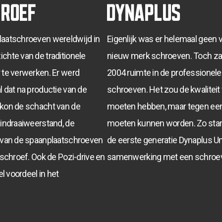
roef
Dynaplus
laatschroeven wereldwijd in
Eigenlijk was er helemaal geen 
chte van de traditionele
nieuw merk schroeven. Toch zag
 te verwerken. Er werd
2004 ruimte in de professionel
 dat na productie van de
schroeven. Het zou de kwalitei
 kon de schacht van de
moeten hebben, maar tegen een 
 indraaiweerstand, de
moeten kunnen worden. Zo start
e van de spaanplaatschroeven
de eerste generatie Dynaplus U
tschroef. Ook de Pozi-drive en
samenwerking met een schroeve
el voordeel in het