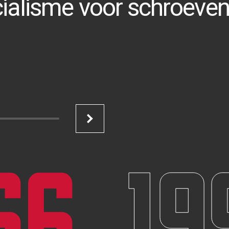
ialisme voor schroeven
66
19