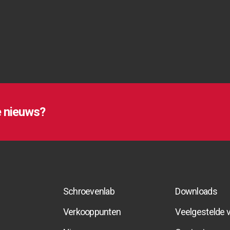
e nieuws?
e nieuws?
e nieuws?
Schroevenlab
Downloads
Schroevenlab
Schroevenlab
Verkooppunten
Downloads
Downloads
Veelgestelde 