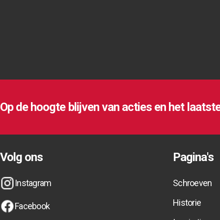
Op de hoogte blijven van acties en het laatst
Op de hoogte blijven van acties en het laatst
Op de hoogte blijven van acties en het laatst
Volg ons
Pagina's
Instagram
Schroeven
Instagram
Instagram
Schroeven
Schroeven
Historie
Facebook