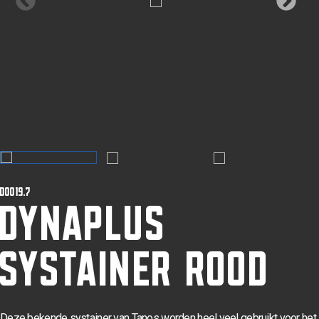
DYNAPLUS
D0019.7
SYSTAINER ROOD
Deze bekende
systainer
van
Tanos
worden heel veel gebruikt voor het