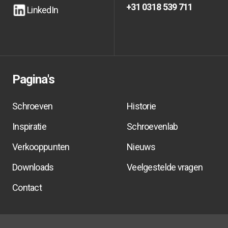
Facebook
Facebook
info@dynaplus.nl
info@dynaplus.nl
+31 0318 539 711
LinkedIn
+31 0318 539 711
+31 0318 539 711
LinkedIn
LinkedIn
Pagina's
Schroeven
Historie
Inspiratie
Schroevenlab
Verkooppunten
Nieuws
Downloads
Veelgestelde vragen
Contact