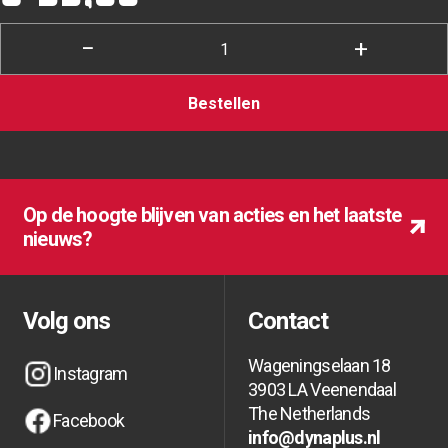
−
+
Bestellen
Op de hoogte blijven van acties en het laatste
nieuws?
Op de hoogte blijven van acties en het laatste
Op de hoogte blijven van acties en het laatste
nieuws?
nieuws?
Volg ons
Contact
Wageningselaan 18
Instagram
3903 LA Veenendaal
Instagram
Instagram
The Netherlands
Facebook
info@dynaplus.nl