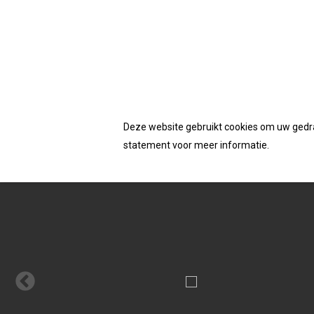
Accepteerd de cookies van deze website
Homepage
/
Fanshop
/ Dynaplus DEMOBOX BOUW
Deze website gebruikt cookies om uw gedrag
statement voor meer informatie.