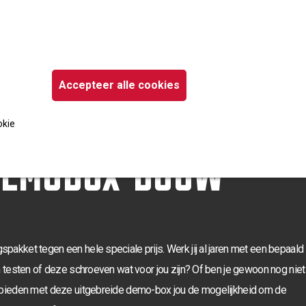
Schroeven
Dealers
Meer
Schroeven
Schroeven
Dealers
Dealers
Meer
Meer
Accepteer alle cookies
okie
DEMOBOX BOUW
kket tegen een hele speciale prijs. Werk jij al jaren met een bepaald
 testen of deze schroeven wat voor jou zijn? Of ben je gewoon nog niet
bieden met deze uitgebreide demo-box jou de mogelijkheid om de